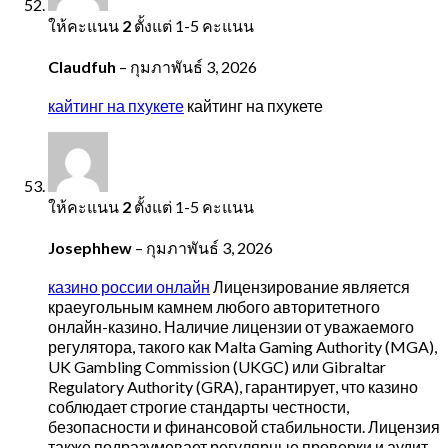
ให้คะแนน
2
ตั้งแต่ 1-5 คะแนน
Claudfuh
–
กุมภาพันธ์ 3, 2026
кайтинг на пхукете
кайтинг на пхукете
ให้คะแนน
2
ตั้งแต่ 1-5 คะแนน
Josephhew
–
กุมภาพันธ์ 3, 2026
казино россии онлайн
Лицензирование является
краеугольным камнем любого авторитетного
онлайн-казино. Наличие лицензии от уважаемого
регулятора, такого как Malta Gaming Authority (MGA),
UK Gambling Commission (UKGC) или Gibraltar
Regulatory Authority (GRA), гарантирует, что казино
соблюдает строгие стандарты честности,
безопасности и финансовой стабильности. Лицензия
также подразумевает регулярные проверки и аудит,