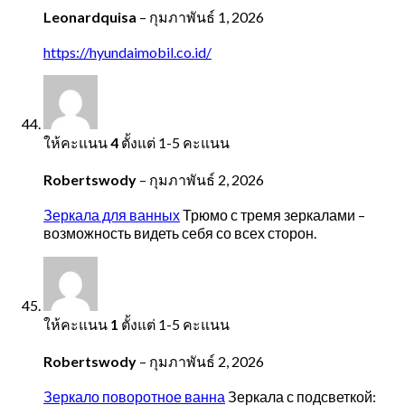
Leonardquisa
–
กุมภาพันธ์ 1, 2026
https://hyundaimobil.co.id/
ให้คะแนน
4
ตั้งแต่ 1-5 คะแนน
Robertswody
–
กุมภาพันธ์ 2, 2026
Зеркала для ванных
Трюмо с тремя зеркалами –
возможность видеть себя со всех сторон.
ให้คะแนน
1
ตั้งแต่ 1-5 คะแนน
Robertswody
–
กุมภาพันธ์ 2, 2026
Зеркало поворотное ванна
Зеркала с подсветкой: