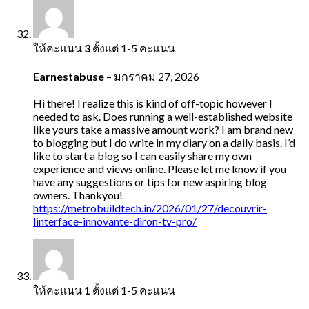
ให้คะแนน
3
ตั้งแต่ 1-5 คะแนน
Earnestabuse
–
มกราคม 27, 2026
Hi there! I realize this is kind of off-topic however I
needed to ask. Does running a well-established website
like yours take a massive amount work? I am brand new
to blogging but I do write in my diary on a daily basis. I’d
like to start a blog so I can easily share my own
experience and views online. Please let me know if you
have any suggestions or tips for new aspiring blog
owners. Thankyou!
https://metrobuildtech.in/2026/01/27/decouvrir-
linterface-innovante-diron-tv-pro/
ให้คะแนน
1
ตั้งแต่ 1-5 คะแนน