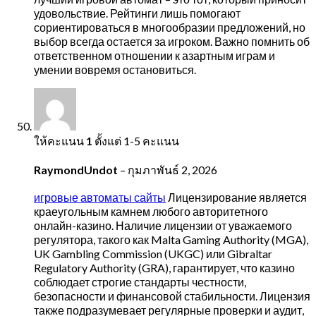
удовольствие. Рейтинги лишь помогают
сориентироваться в многообразии предложений, но
выбор всегда остается за игроком. Важно помнить об
ответственном отношении к азартным играм и
умении вовремя остановиться.
ให้คะแนน
1
ตั้งแต่ 1-5 คะแนน
RaymondUndot
–
กุมภาพันธ์ 2, 2026
игровые автоматы сайты
Лицензирование является
краеугольным камнем любого авторитетного
онлайн-казино. Наличие лицензии от уважаемого
регулятора, такого как Malta Gaming Authority (MGA),
UK Gambling Commission (UKGC) или Gibraltar
Regulatory Authority (GRA), гарантирует, что казино
соблюдает строгие стандарты честности,
безопасности и финансовой стабильности. Лицензия
также подразумевает регулярные проверки и аудит,