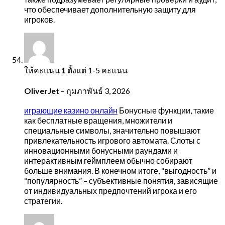
что обеспечивает дополнительную защиту для
игроков.
ให้คะแนน
1
ตั้งแต่ 1-5 คะแนน
OliverJet
–
กุมภาพันธ์ 3, 2026
играющие казино онлайн
Бонусные функции, такие
как бесплатные вращения, множители и
специальные символы, значительно повышают
привлекательность игрового автомата. Слоты с
инновационными бонусными раундами и
интерактивным геймплеем обычно собирают
больше внимания. В конечном итоге, “выгодность” и
“популярность” – субъективные понятия, зависящие
от индивидуальных предпочтений игрока и его
стратегии.