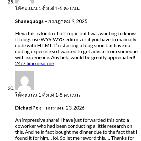
ให้คะแนน
1
ตั้งแต่ 1-5 คะแนน
Shanequogs
–
กรกฎาคม 9, 2025
Heya this is kinda of off topic but I was wanting to know
if blogs use WYSIWYG editors or if you have to manually
code with HTML. I’m starting a blog soon but have no
coding expertise so I wanted to get advice from someone
with experience. Any help would be greatly appreciated!
24/7 limo near me
ให้คะแนน
1
ตั้งแต่ 1-5 คะแนน
DichaelPek
–
มกราคม 23, 2026
An impressive share! I have just forwarded this onto a
coworker who had been conducting a little research on
this. And he in fact bought me dinner due to the fact that I
found it for him… lol. So let me reword this…. Thanks for