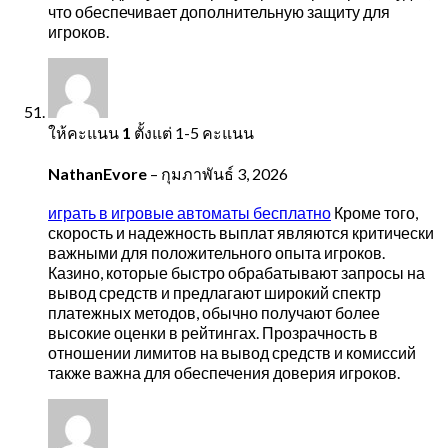
что обеспечивает дополнительную защиту для
игроков.
ให้คะแนน
1
ตั้งแต่ 1-5 คะแนน
NathanEvore
–
กุมภาพันธ์ 3, 2026
играть в игровые автоматы бесплатно
Кроме того,
скорость и надежность выплат являются критически
важными для положительного опыта игроков.
Казино, которые быстро обрабатывают запросы на
вывод средств и предлагают широкий спектр
платежных методов, обычно получают более
высокие оценки в рейтингах. Прозрачность в
отношении лимитов на вывод средств и комиссий
также важна для обеспечения доверия игроков.