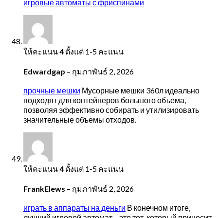
игровые автоматы с фриспинами
ให้คะแนน
4
ตั้งแต่ 1-5 คะแนน
Edwardgap
–
กุมภาพันธ์ 2, 2026
прочные мешки
Мусорные мешки 360л идеально
подходят для контейнеров большого объема,
позволяя эффективно собирать и утилизировать
значительные объемы отходов.
ให้คะแนน
4
ตั้งแต่ 1-5 คะแนน
FrankElews
–
กุมภาพันธ์ 2, 2026
играть в аппараты на деньги
В конечном итоге,
лучший игровой автомат – это тот, который приносит