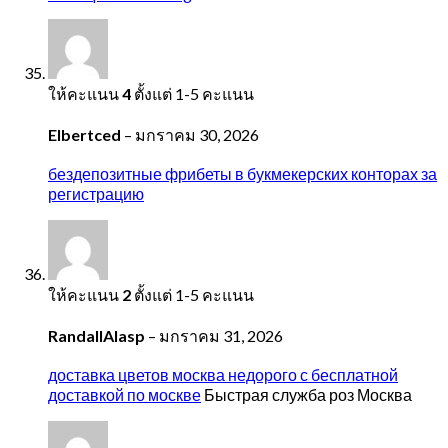
ให้คะแนน
4
ตั้งแต่ 1-5 คะแนน
Elbertced
–
มกราคม 30, 2026
бездепозитные фрибеты в букмекерских конторах за
регистрацию
ให้คะแนน
2
ตั้งแต่ 1-5 คะแนน
RandallAlasp
–
มกราคม 31, 2026
доставка цветов москва недорого с бесплатной
доставкой по москве
Быстрая служба роз Москва