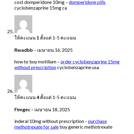
cost domperidone 10mg –
domperidone pills
cyclobenzaprine 15mg ca
ให้คะแนน
1
ตั้งแต่ 1-5 คะแนน
Rwadbb
–
เมษายน 16, 2025
how to buy motilium –
order cyclobenzaprine 15mg
without prescription
cyclobenzaprine usa
ให้คะแนน
4
ตั้งแต่ 1-5 คะแนน
Fimgec
–
เมษายน 18, 2025
inderal 10mg without prescription –
purchase
methotrexate for sale
buy generic methotrexate