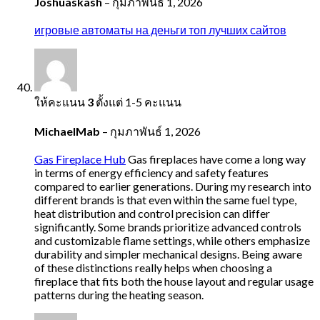
Joshuaskash
–
กุมภาพันธ์ 1, 2026
игровые автоматы на деньги топ лучших сайтов
ให้คะแนน
3
ตั้งแต่ 1-5 คะแนน
MichaelMab
–
กุมภาพันธ์ 1, 2026
Gas Fireplace Hub
Gas fireplaces have come a long way
in terms of energy efficiency and safety features
compared to earlier generations. During my research into
different brands is that even within the same fuel type,
heat distribution and control precision can differ
significantly. Some brands prioritize advanced controls
and customizable flame settings, while others emphasize
durability and simpler mechanical designs. Being aware
of these distinctions really helps when choosing a
fireplace that fits both the house layout and regular usage
patterns during the heating season.