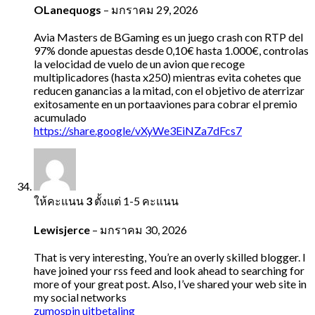
OLanequogs
–
มกราคม 29, 2026
Avia Masters de BGaming es un juego crash con RTP del
97% donde apuestas desde 0,10€ hasta 1.000€, controlas
la velocidad de vuelo de un avion que recoge
multiplicadores (hasta x250) mientras evita cohetes que
reducen ganancias a la mitad, con el objetivo de aterrizar
exitosamente en un portaaviones para cobrar el premio
acumulado
https://share.google/vXyWe3EiNZa7dFcs7
ให้คะแนน
3
ตั้งแต่ 1-5 คะแนน
Lewisjerce
–
มกราคม 30, 2026
That is very interesting, You’re an overly skilled blogger. I
have joined your rss feed and look ahead to searching for
more of your great post. Also, I’ve shared your web site in
my social networks
zumospin uitbetaling