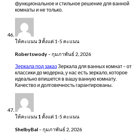
функциональное и стильное решение для ванной
комнаты и не только.
ให้คะแนน
3
ตั้งแต่ 1-5 คะแนน
Robertswody
–
กุมภาพันธ์ 2, 2026
Зеркала под заказ
Зеркала для ванных комнат – от
классики до модерна, у нас есть зеркало, которое
идеально впишется в вашу ванную комнату.
Качество и долговечность гарантированы.
ให้คะแนน
1
ตั้งแต่ 1-5 คะแนน
ShelbyBal
–
กุมภาพันธ์ 2, 2026