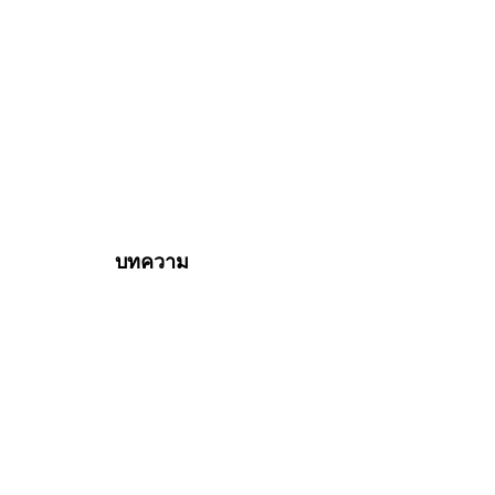
บทความ