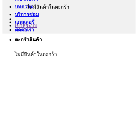
บทความ
ไม่มีสินค้าในตะกร้า
บริการซ่อม
แกลเลอรี่
เข้าสู่ระบบ
ติดต่อเรา
ตะกร้าสินค้า
ไม่มีสินค้าในตะกร้า