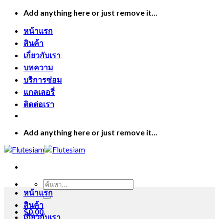
Skip
Add anything here or just remove it...
to
content
หน้าแรก
สินค้า
เกี่ยวกับเรา
บทความ
บริการซ่อม
แกลเลอรี่
ติดต่อเรา
Add anything here or just remove it...
ค้นหา:
หน้าแรก
สินค้า
$
0.00
เกี่ยวกับเรา