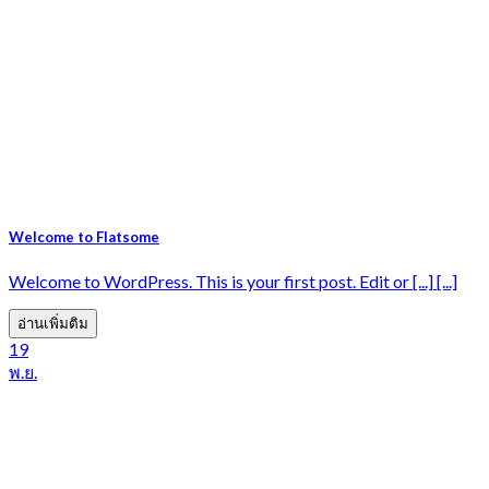
Welcome to Flatsome
Welcome to WordPress. This is your first post. Edit or [...] [...]
อ่านเพิ่มติม
19
พ.ย.