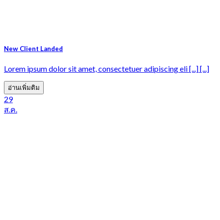
New Client Landed
Lorem ipsum dolor sit amet, consectetuer adipiscing eli [...] [...]
อ่านเพิ่มติม
29
ส.ค.