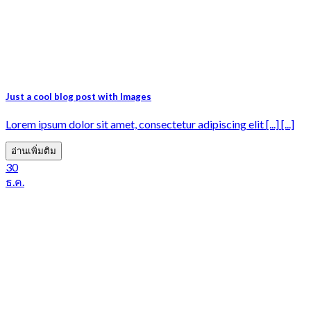
Just a cool blog post with Images
Lorem ipsum dolor sit amet, consectetur adipiscing elit [...] [...]
อ่านเพิ่มติม
30
ธ.ค.