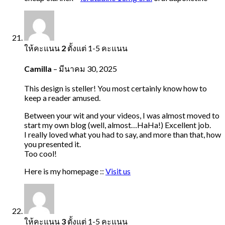
ให้คะแนน
2
ตั้งแต่ 1-5 คะแนน
Camilla
–
มีนาคม 30, 2025
This design is steller! You most certainly know how to
keep a reader amused.
Between your wit and your videos, I was almost moved to
start my own blog (well, almost…HaHa!) Excellent job.
I really loved what you had to say, and more than that, how
you presented it.
Too cool!
Here is my homepage ::
Visit us
ให้คะแนน
3
ตั้งแต่ 1-5 คะแนน