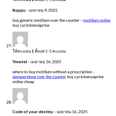
Ikqspu
–
เมษายน 9, 2025
buy generic motilium over the counter –
motilium online
buy cyclobenzaprine
ให้คะแนน
1
ตั้งแต่ 1-5 คะแนน
Ymwtel
–
เมษายน 16, 2025
where to buy motilium without a prescription –
domperidone over the counter
buy cyclobenzaprine
online cheap
Code of your destiny
–
เมษายน 16, 2025