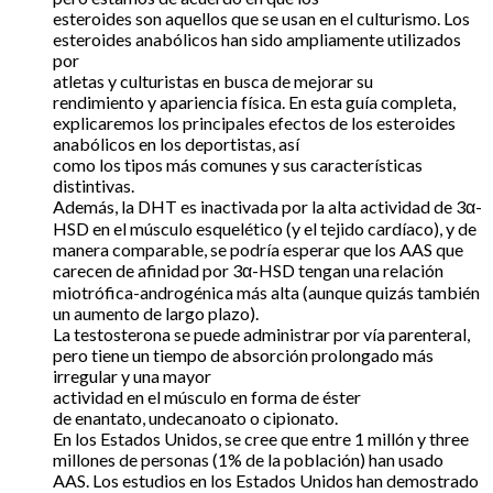
esteroides son aquellos que se usan en el culturismo. Los
esteroides anabólicos han sido ampliamente utilizados
por
atletas y culturistas en busca de mejorar su
rendimiento y apariencia física. En esta guía completa,
explicaremos los principales efectos de los esteroides
anabólicos en los deportistas, así
como los tipos más comunes y sus características
distintivas.
Además, la DHT es inactivada por la alta actividad de 3α-
HSD en el músculo esquelético (y el tejido cardíaco), y de
manera comparable, se podría esperar que los AAS que
carecen de afinidad por 3α-HSD tengan una relación
miotrófica-androgénica más alta (aunque quizás también
un aumento de largo plazo).
La testosterona se puede administrar por vía parenteral,
pero tiene un tiempo de absorción prolongado más
irregular y una mayor
actividad en el músculo en forma de éster
de enantato, undecanoato o cipionato.
En los Estados Unidos, se cree que entre 1 millón y three
millones de personas (1% de la población) han usado
AAS. Los estudios en los Estados Unidos han demostrado