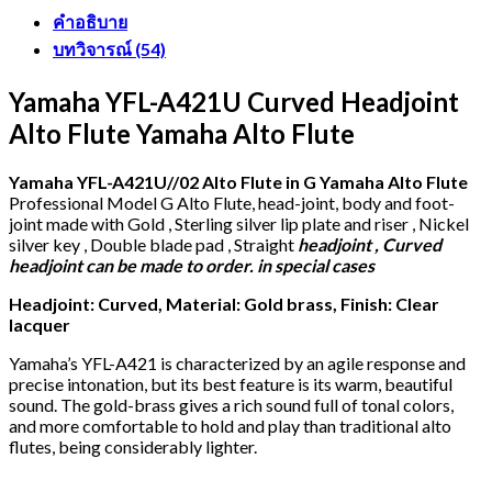
Alto
คำอธิบาย
Flute
ชิ้น
บทวิจารณ์ (54)
Yamaha YFL-A421U Curved Headjoint
Alto Flute Yamaha Alto Flute
Yamaha YFL-A421U//02 Alto Flute in G Yamaha Alto Flute
Professional Model G Alto Flute, head-joint, body and foot-
joint made with Gold , Sterling silver lip plate and riser , Nickel
silver key , Double blade pad , Straight
headjoint , Curved
headjoint can be made to order. in special cases
Headjoint: Curved, Material: Gold brass, Finish: Clear
lacquer
Yamaha’s YFL-A421 is characterized by an agile response and
precise intonation, but its best feature is its warm, beautiful
sound. The gold-brass gives a rich sound full of tonal colors,
and more comfortable to hold and play than traditional alto
flutes, being considerably lighter.