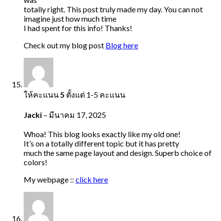
totally right. This post truly made my day. You can not
imagine just how much time
I had spent for this info! Thanks!
Check out my blog post
Blog here
ให้คะแนน
5
ตั้งแต่ 1-5 คะแนน
Jacki
–
มีนาคม 17, 2025
Whoa! This blog looks exactly like my old one!
It’s on a totally different topic but it has pretty
much the same page layout and design. Superb choice of
colors!
My webpage ::
click here