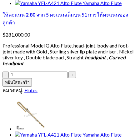
ให้คะแนน
2.80
จาก 5 คะแนนเต็มบน
51
การให้คะแนนของ
ลูกค้า
$
281,000.00
Professional Model G Alto Flute, head-joint, body and foot-
joint made with Gold , Sterling silver lip plate and riser , Nickel
silver key , Double blade pad , Straight
headjoint , Curved
headjoint
จำนวน
Yamaha
หยิบใส่ตะกร้า
YFL-
หมวดหมู่:
Flutes
A421U
//
02
Curved
Headjoint
Alto
Flute
Yamaha