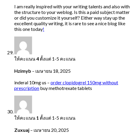
I am really inspired with your writing talents and also with
the structure to your weblog. Is this a paid subject matter
or did you customize it yourself? Either way stay up the
excellent quality writing, it is rare to see a nice blog like
this one today
!
ให้คะแนน
4
ตั้งแต่ 1-5 คะแนน
Hzimyb
–
เมษายน 18, 2025
inderal 10mg us –
order clopidogrel 150mg without
prescription
buy methotrexate tablets
ให้คะแนน
1
ตั้งแต่ 1-5 คะแนน
Zuxuaj
–
เมษายน 20, 2025