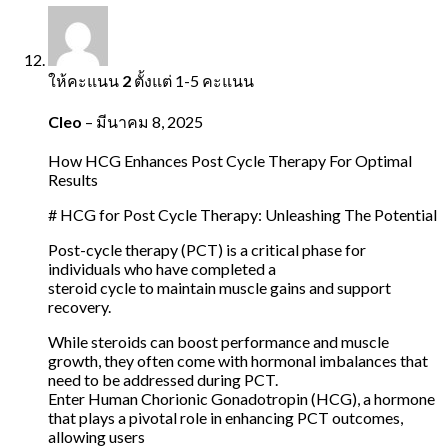
ให้คะแนน
2
ตั้งแต่ 1-5 คะแนน
Cleo
–
มีนาคม 8, 2025
How HCG Enhances Post Cycle Therapy For Optimal
Results
# HCG for Post Cycle Therapy: Unleashing The Potential
Post-cycle therapy (PCT) is a critical phase for
individuals who have completed a
steroid cycle to maintain muscle gains and support
recovery.
While steroids can boost performance and muscle
growth, they often come with hormonal imbalances that
need to be addressed during PCT.
Enter Human Chorionic Gonadotropin (HCG), a hormone
that plays a pivotal role in enhancing PCT outcomes,
allowing users