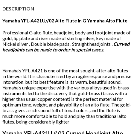
DESCRIPTION
Yamaha YFL-A421U//02 Alto Flute in G Yamaha Alto Flute
Professional G alto flute, headjoint, body and footjoint made of
gold, lip plate and riser made of sterling silver, key made of
Nickel silver , Double blade pads ,
Straight
headjoints ,
Curved
headjoints can be made to order in special cases.
Yamaha’s YFL-A421 is one of the most sought-after alto flutes
in the world. It is characterized by an agile response and precise
intonation, but its best feature is its warm, beautiful sound.
Yamaha’s unique expertise with the various alloys used in brass
instruments led to the discovery that gold-brass (brass with a
higher than usual copper content) is the perfect material for
optimum tone, weight, and playability of an alto flute. The gold-
brass gives a rich sound full of tonal colors, and the flute is
much more comfortable to hold and play than traditional alto
flutes, being considerably lighter
Yamaha YFL-A421U // 02 Curved Headjoint Alto