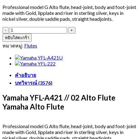
Professional model G Alto flute, head-joint, body and foot-joint
made with Gold, lipplate and riser in sterling silver, keys in
nickel silver, double saddle pads, straight headjoints.
จำนวน
Yamaha
หยิบใส่ตะกร้า
YFL-
หมวดหมู่:
Flutes
A421
Alto
Flute
Yamaha
Alto
คำอธิบาย
Flute
บทวิจารณ์ (3576)
ชิ้น
Yamaha YFL-A421 // 02 Alto Flute
Yamaha Alto Flute
Professional model G Alto flute, head-joint, body and foot-joint
made with Gold, lipplate and riser in sterling silver, keys in
nickel silver, double saddle pads, straight headjoints.