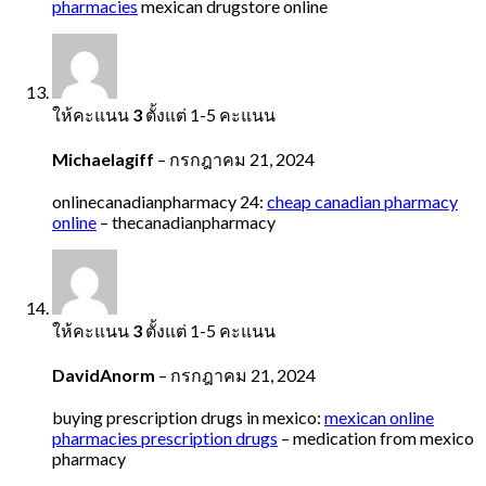
pharmacies
mexican drugstore online
ให้คะแนน
3
ตั้งแต่ 1-5 คะแนน
Michaelagiff
–
กรกฎาคม 21, 2024
onlinecanadianpharmacy 24:
cheap canadian pharmacy
online
– thecanadianpharmacy
ให้คะแนน
3
ตั้งแต่ 1-5 คะแนน
DavidAnorm
–
กรกฎาคม 21, 2024
buying prescription drugs in mexico:
mexican online
pharmacies prescription drugs
– medication from mexico
pharmacy