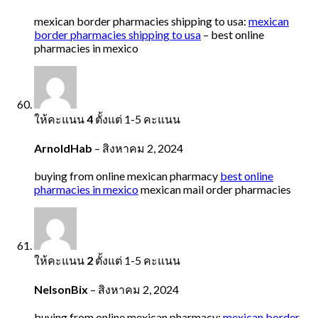
mexican border pharmacies shipping to usa:
mexican
border pharmacies shipping to usa
– best online
pharmacies in mexico
ให้คะแนน
4
ตั้งแต่ 1-5 คะแนน
ArnoldHab
–
สิงหาคม 2, 2024
buying from online mexican pharmacy
best online
pharmacies in mexico
mexican mail order pharmacies
ให้คะแนน
2
ตั้งแต่ 1-5 คะแนน
NelsonBix
–
สิงหาคม 2, 2024
buying from online mexican pharmacy:
mexican border