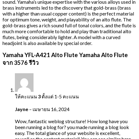
sound. Yamaha’s unique expertise with the various alloys used in
brass instruments led to the discovery that gold-brass (brass
with a higher than usual copper content) is the perfect material
for optimum tone, weight, and playability of an alto flute. The
gold-brass gives a rich sound full of tonal colors, and the flute is
much more comfortable to hold and play than traditional alto
flutes, being considerably lighter. A model with a curved
headjoint is also available by special order.
Yamaha YFL-A421 Alto Flute Yamaha Alto Flute
จาก 3576 รีวิว
ให้คะแนน
3
ตั้งแต่ 1-5 คะแนน
Jayne
–
เมษายน 16, 2024
Wow, fantastic weblog structure! How long have you
been running a blog for? you made running a blog look
easy. The total glance of your website is excellent,
as well as the content material! You can see similar here