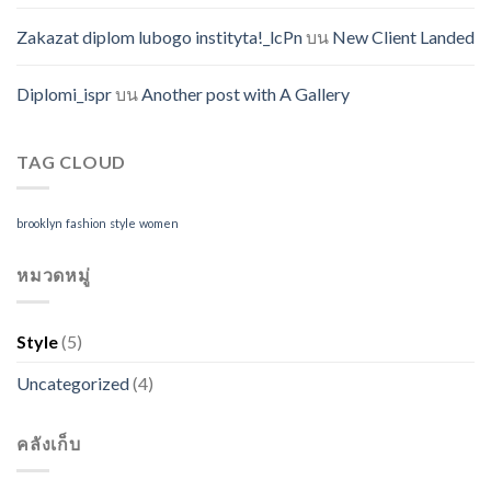
Zakazat diplom lubogo instityta!_lcPn
บน
New Client Landed
Diplomi_ispr
บน
Another post with A Gallery
TAG CLOUD
brooklyn
fashion
style
women
หมวดหมู่
Style
(5)
Uncategorized
(4)
คลังเก็บ