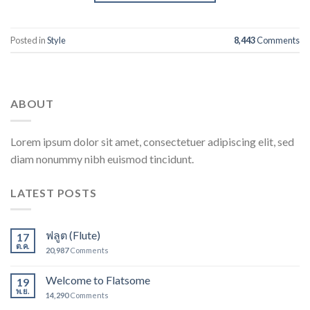
Posted in
Style
8,443
Comments
ABOUT
Lorem ipsum dolor sit amet, consectetuer adipiscing elit, sed
diam nonummy nibh euismod tincidunt.
LATEST POSTS
ฟลูต (Flute)
17
ต.ค.
20,987
Comments
Welcome to Flatsome
19
พ.ย.
14,290
Comments