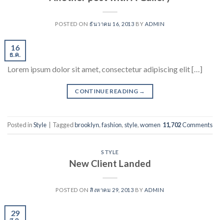
POSTED ON
ธันวาคม 16, 2013
BY
ADMIN
16
ธ.ค.
Lorem ipsum dolor sit amet, consectetur adipiscing elit […]
CONTINUE READING
→
Posted in
Style
|
Tagged
brooklyn
,
fashion
,
style
,
women
11,702
Comments
STYLE
New Client Landed
POSTED ON
สิงหาคม 29, 2013
BY
ADMIN
29