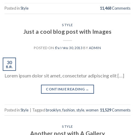
Posted in
Style
11,468
Comments
STYLE
Just a cool blog post with Images
POSTED ON
ธันวาคม 30, 2013
BY
ADMIN
30
ธ.ค.
Lorem ipsum dolor sit amet, consectetur adipiscing elit […]
CONTINUE READING
→
Posted in
Style
|
Tagged
brooklyn
,
fashion
,
style
,
women
11,529
Comments
STYLE
Another post with A Gallery