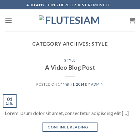
Skip
ADD ANYTHING HERE OR JUST REMOVE IT...
to
content
CATEGORY ARCHIVES:
STYLE
STYLE
A Video Blog Post
POSTED ON
มกราคม 1, 2014
BY
ADMIN
01
ม.ค.
Lorem ipsum dolor sit amet, consectetur adipiscing elit […]
CONTINUE READING
→