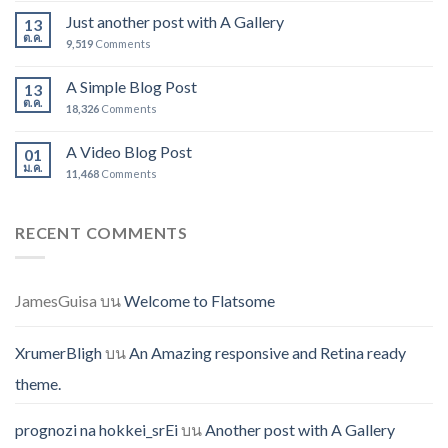
Just another post with A Gallery
13
ต.ค.
9,519
Comments
A Simple Blog Post
13
ต.ค.
18,326
Comments
A Video Blog Post
01
ม.ค.
11,468
Comments
RECENT COMMENTS
JamesGuisa
บน
Welcome to Flatsome
XrumerBligh
บน
An Amazing responsive and Retina ready
theme.
prognozi na hokkei_srEi
บน
Another post with A Gallery